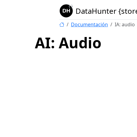
DataHunter {stor
Documentación
IA: audio
AI: Audio