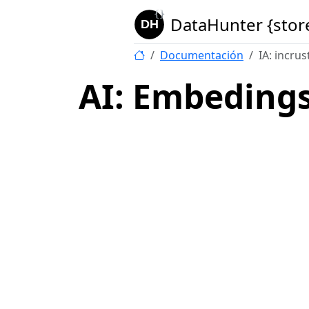
DataHunter {stor
Documentación
IA: incru
AI: Embeding