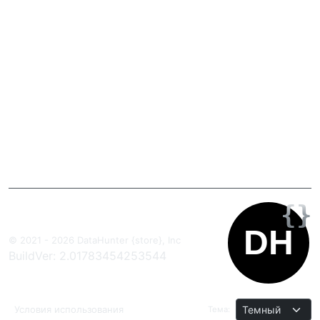
© 2021 - 2026 DataHunter {store}, Inc
BuildVer: 2.01783454253544
Условия использования
Тема: