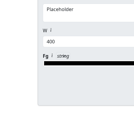
W
root[fg] switcher
Fg
fg Foreground HEX [color]