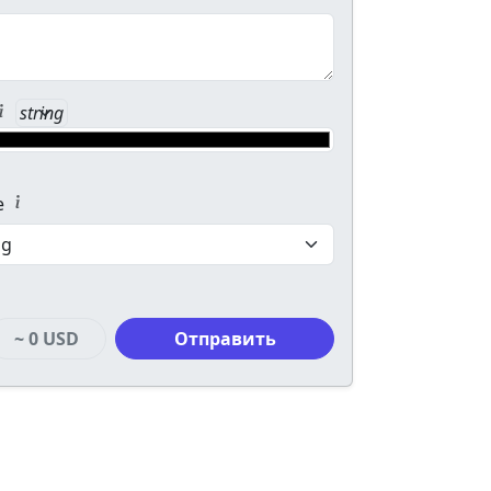
root[bg] switcher
e
~
0 USD
Отправить