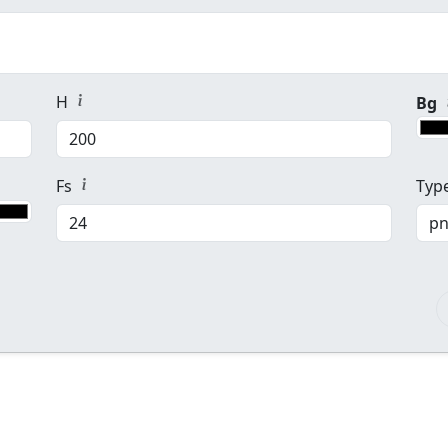
H
Bg
bg Background HEX [color]
Fs
Typ