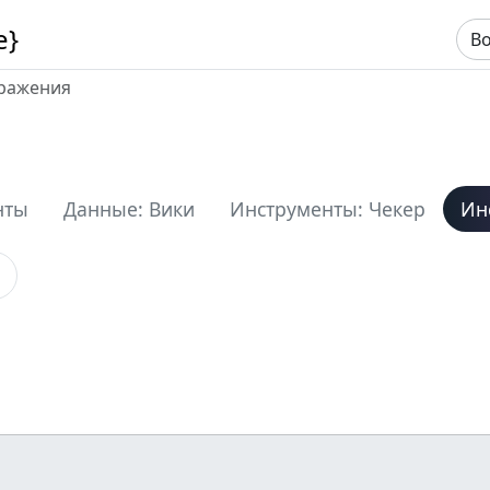
e}
В
бражения
нты
Данные: Вики
Инструменты: Чекер
Ин